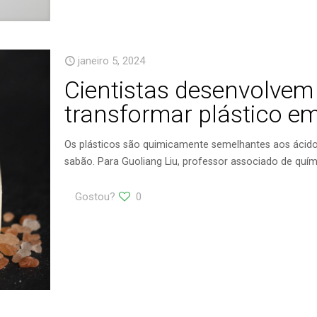
janeiro 5, 2024
Cientistas desenvolve
transformar plástico e
Os plásticos são quimicamente semelhantes aos ácidos
sabão. Para Guoliang Liu, professor associado de quím
Gostou?
0