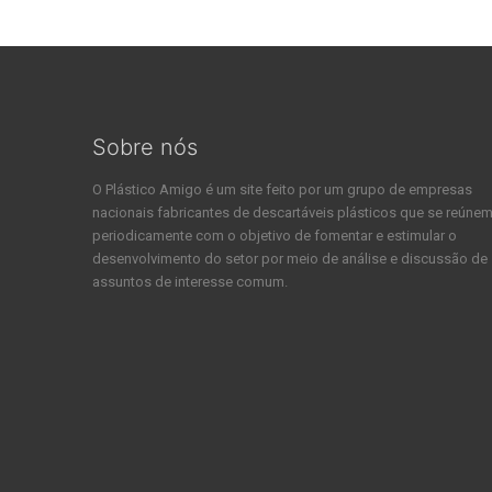
Sobre nós
O Plástico Amigo é um site feito por um grupo de empresas
nacionais fabricantes de descartáveis plásticos que se reúne
periodicamente com o objetivo de fomentar e estimular o
desenvolvimento do setor por meio de análise e discussão de
assuntos de interesse comum.