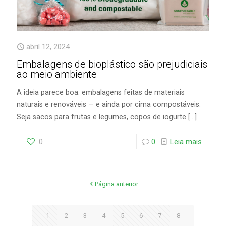
abril 12, 2024
Embalagens de bioplástico são prejudiciais
ao meio ambiente
A ideia parece boa: embalagens feitas de materiais
naturais e renováveis — e ainda por cima compostáveis.
Seja sacos para frutas e legumes, copos de iogurte
[…]
0
0
Leia mais
Página anterior
1
2
3
4
5
6
7
8