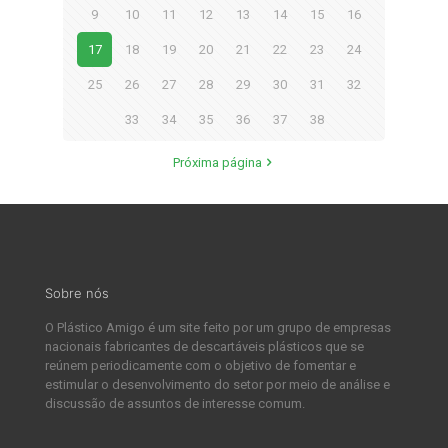
9
10
11
12
13
14
15
16
17
18
19
20
21
22
23
24
25
26
27
28
29
30
31
32
33
34
35
36
37
38
Próxima página
Sobre nós
O Plástico Amigo é um site feito por um grupo de empresas
nacionais fabricantes de descartáveis plásticos que se
reúnem periodicamente com o objetivo de fomentar e
estimular o desenvolvimento do setor por meio de análise e
discussão de assuntos de interesse comum.