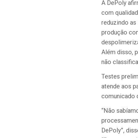
A DePoly afi
com qualidad
reduzindo a
produção con
despolimeriz
Além disso, p
não classifi
Testes prelim
atende aos p
comunicado 
“Não sabíamo
processament
DePoly”, diss