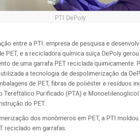
PTI DePoly
ção entre a PTI. empresa de pesquisa e desenvol
e PET, e a recicladora química suíça DePoly gerou
nto de uma garrafa PET reciclada quimicamente. P
i utilizada a tecnologia de despolimerização da DeP
lagens de PET, fibras de poliéster e resíduos ind
 Tereftálico Purificado (PTA) e Monoetilenoglicol
nstrução do PET.
imerização dos monômeros em PET, a PTI moldou 
ET reciclado em garrafas.