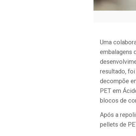
Uma colabora
embalagens d
desenvolvime
resultado, fo
decompõe emba
PET em Ácido
blocos de co
Após a repol
pellets de P