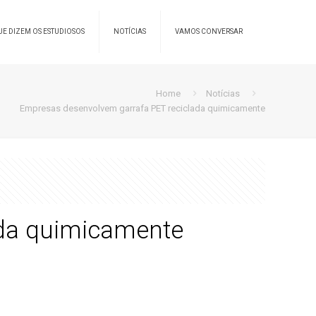
UE DIZEM OS ESTUDIOSOS
NOTÍCIAS
VAMOS CONVERSAR
Home
Notícias
Empresas desenvolvem garrafa PET reciclada quimicamente
ada quimicamente