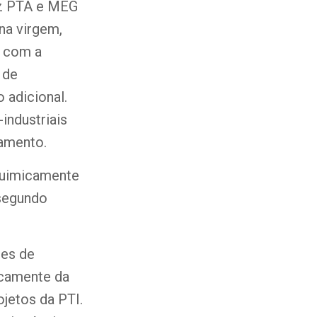
uz PTA e MEG
na virgem,
 com a
 de
 adicional.
industriais
samento.
 quimicamente
 segundo
tes de
icamente da
jetos da PTI.