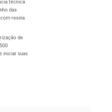
ncia técnica
enho das
 com resina
rização de
 500
 iniciar suas