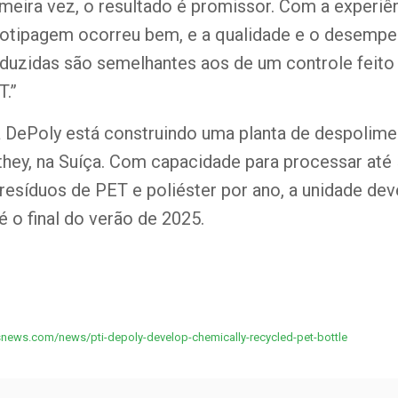
meira vez, o resultado é promissor. Com a experiê
ototipagem ocorreu bem, e a qualidade e o desemp
duzidas são semelhantes aos de um controle feito
T.”
a DePoly está construindo uma planta de despolime
ey, na Suíça. Com capacidade para processar até
resíduos de PET e poliéster por ano, a unidade deve
 o final do verão de 2025.
snews.com/news/pti-depoly-develop-chemically-recycled-pet-bottle