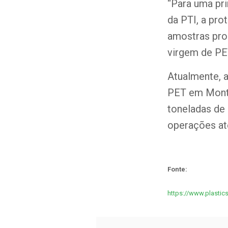
“Para uma pri
da PTI, a pr
amostras pro
virgem de PE
Atualmente, 
PET em Month
toneladas de 
operações até
Fonte:
https://www.plastic