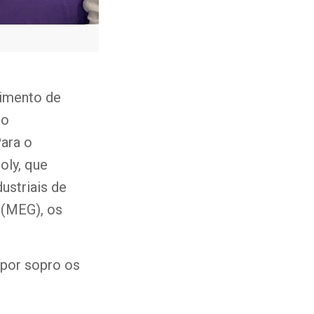
vimento de
 o
ara o
oly, que
ustriais de
 (MEG), os
por sopro os