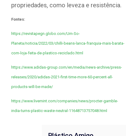
propriedades, como leveza e resistência.
Fontes:
https://revistapegn.globo.com/Um-So-
Planeta/noticia/2022/03/chilli-beans-lanca-franquia-mais-barata-
com-loja-feita-de-plastico-reciclado.html
https://www.adidas-group.com/en/media/news-archive/press-
releases/2020/adidas-2021-first-time-more-60-percent-all-
products-will-be-made/
https://www.livemint.com/companies/news/procter-gamble-
india-turns-plastic-waste-neutral-11648713757048.html
Plástico Amigo