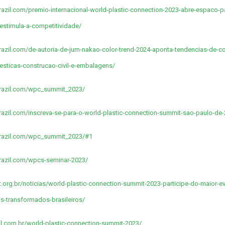
brazil.com/premio-internacional-world-plastic-connection-2023-abre-espaco-pa
e-estimula-a-competitividade/
cbrazil.com/de-autoria-de-jum-nakao-color-trend-2024-aponta-tendencias-de-c
esticas-construcao-civil-e-embalagens/
cbrazil.com/wpc_summit_2023/
cbrazil.com/inscreva-se-para-o-world-plastic-connection-summit-sao-paulo-de
cbrazil.com/wpc_summit_2023/#1
cbrazil.com/wpcs-seminar-2023/
.org.br/noticias/world-plastic-connection-summit-2023-participe-do-maior-ev
os-transformados-brasileiros/
ual.com.br/world-plastic-connection-summit-2023/