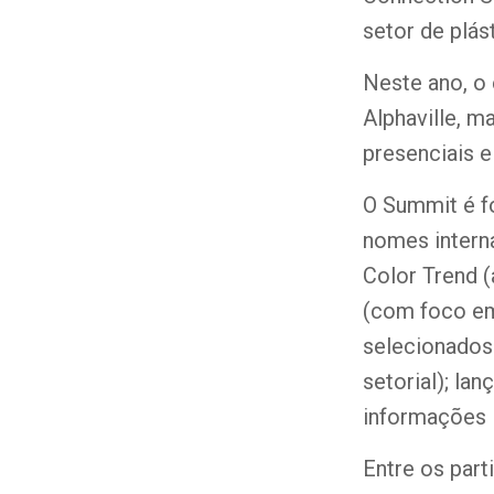
setor de plás
Neste ano, o 
Alphaville, m
presenciais e
O Summit é f
nomes interna
Color Trend 
(com foco em
selecionados 
setorial); l
informações i
Entre os par