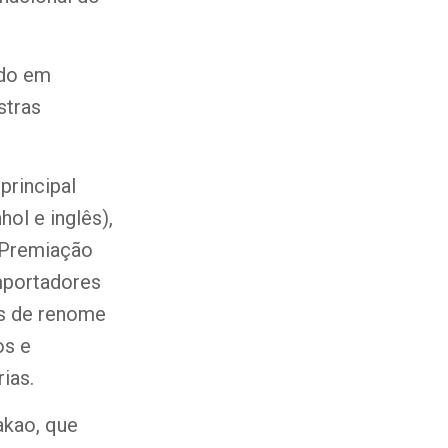
ado em
stras
principal
ol e inglês),
, Premiação
mportadores
as de renome
os e
ias.
akao, que