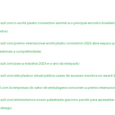
brazil.com/o-world-plastic-connection-summit-e-o-principal-encontro-brasileir
ados/
brazil.com/premio-internacional-world-plastic-connection-2023-abre-espaco-pa
e-estimula-a-competitividade/
brazil.com/para-a-industria-2023-e-o-ano-da-interpack/
brazil.com/site-plastico-virtual-publica-cases-de-sucesso-inscritos-no-award-
tual.com.br/empresas-do-setor-de-embalagens-concorrem-a-premio-internacion
cbrazil.com/entrevistamos-nosso-palestrante-giacomo-parolin-para-apresenta
odesign/