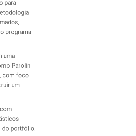
o para
 metodologia
rmados,
 do programa
om uma
como Parolin
o, com foco
ruir um
, com
ásticos
do portfólio.