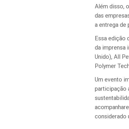
Além disso, o
das empresas
a entrega de 
Essa edição 
da imprensa i
Unido), All P
Polymer Tech
Um evento im
participação 
sustentabili
acompanharem
considerado u