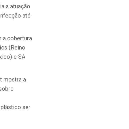
ia a atuação
onfecção até
 a cobertura
ics (Reino
xico) e SA
t mostra a
 sobre
plástico ser