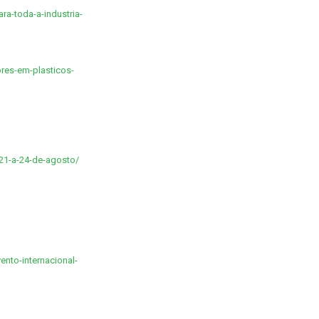
ra-toda-a-industria-
ores-em-plasticos-
-21-a-24-de-agosto/
ento-internacional-