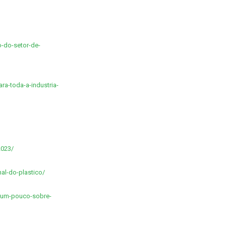
o-do-setor-de-
ra-toda-a-industria-
2023/
al-do-plastico/
r-um-pouco-sobre-